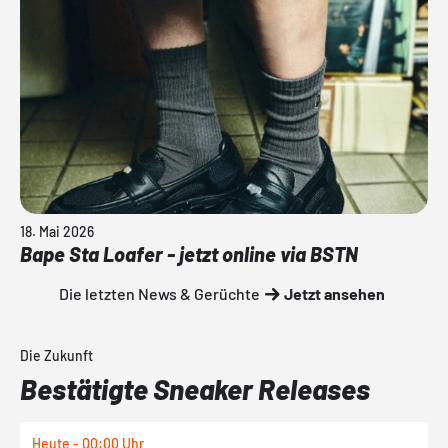
18. Mai 2026
Bape Sta Loafer - jetzt online via BSTN
Die letzten News & Gerüchte
Jetzt ansehen
Die Zukunft
Bestätigte Sneaker Releases
Heute - 00:00 Uhr
H