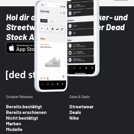
Hol dir die neuesten Sneaker- und
Streetwear-Brands mit der Dead
Stock App
Sneaker Releases
Sales & Deals
Bereits bestätigt
Streetwear
Bereits erschienen
Deals
Nicht bestätigt
Nike
Marken
Modelle