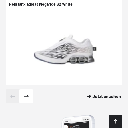
Hellstar x adidas Megaride S2 White
N
Jetzt ansehen