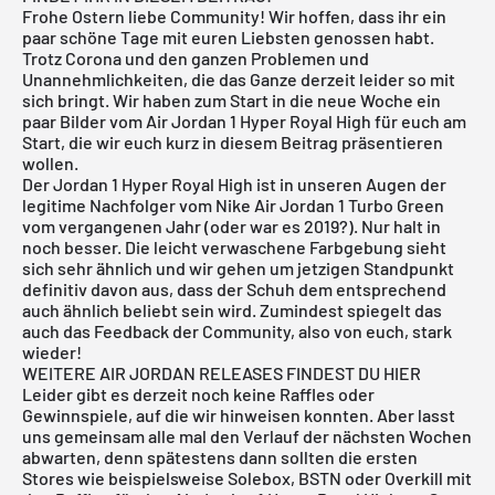
Frohe Ostern liebe Community! Wir hoffen, dass ihr ein
paar schöne Tage mit euren Liebsten genossen habt.
Trotz Corona und den ganzen Problemen und
Unannehmlichkeiten, die das Ganze derzeit leider so mit
sich bringt. Wir haben zum Start in die neue Woche ein
paar Bilder vom Air Jordan 1 Hyper Royal High für euch am
Start, die wir euch kurz in diesem Beitrag präsentieren
wollen.
Der
Jordan 1 Hyper Royal High
ist in unseren Augen der
legitime Nachfolger vom Nike Air Jordan 1 Turbo Green
vom vergangenen Jahr (oder war es 2019?). Nur halt in
noch besser. Die leicht verwaschene Farbgebung sieht
sich sehr ähnlich und wir gehen um jetzigen Standpunkt
definitiv davon aus, dass der Schuh dem entsprechend
auch ähnlich beliebt sein wird. Zumindest spiegelt das
auch das Feedback der Community, also von euch, stark
wieder!
WEITERE
AIR JORDAN
RELEASES FINDEST DU HIER
Leider gibt es derzeit noch keine Raffles oder
Gewinnspiele, auf die wir hinweisen konnten. Aber lasst
uns gemeinsam alle mal den Verlauf der nächsten Wochen
abwarten, denn spätestens dann sollten die ersten
Stores wie beispielsweise Solebox, BSTN oder Overkill mit