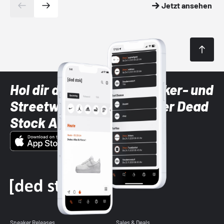
Jetzt ansehen
Hol dir die neuesten Sneaker- und
Streetwear-Brands mit der Dead
Stock App
Sneaker Releases
Sales & Deals