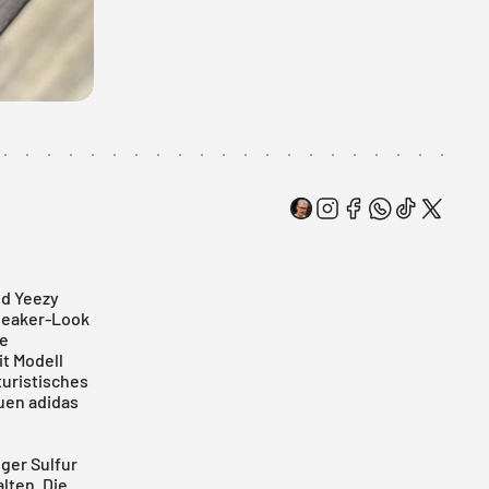
nd Yeezy
neaker-Look
te
it Modell
turistisches
uen adidas
ger Sulfur
lten. Die