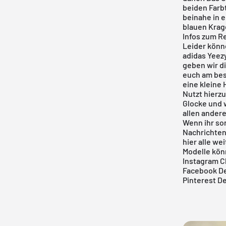
beiden Farb
beinahe in 
blauen Krag
Infos zum R
Leider könn
adidas Yeez
geben wir di
euch am be
eine kleine 
Nutzt hierzu
Glocke und w
allen ander
Wenn ihr son
Nachrichtenf
hier
alle we
Modelle
könn
Instagram C
Facebook De
Pinterest D