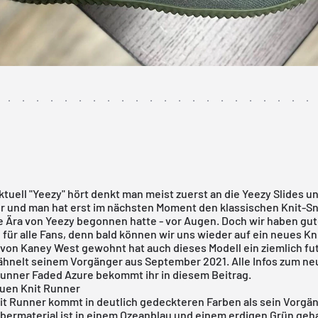
tuell "Yeezy" hört denkt man meist zuerst an die Yeezy Slides u
 und man hat erst im nächsten Moment den klassischen Knit-S
ie Ära von Yeezy begonnen hatte - vor Augen. Doch wir haben gu
für alle Fans, denn bald können wir uns wieder auf ein neues Kn
 von Kaney West gewohnt hat auch dieses Modell ein ziemlich fu
ähnelt seinem Vorgänger aus September 2021. Alle Infos zum ne
Runner Faded Azure bekommt ihr in diesem Beitrag.
uen Knit Runner
it Runner kommt in deutlich gedeckteren Farben als sein Vorgän
Obermaterial ist in einem Ozeanblau und einem erdigen Grün geha