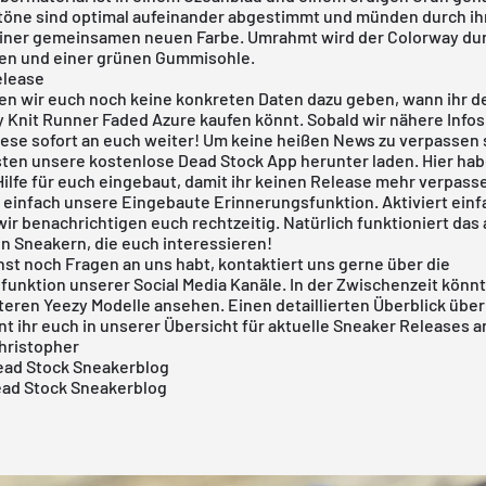
töne sind optimal aufeinander abgestimmt und münden durch ih
einer gemeinsamen neuen Farbe. Umrahmt wird der Colorway du
en und einer grünen Gummisohle.
elease
en wir euch noch keine konkreten Daten dazu geben, wann ihr 
y Knit Runner Faded Azure kaufen könnt. Sobald wir nähere Inf
ese sofort an euch weiter! Um keine heißen News zu verpassen s
sten unsere
kostenlose Dead Stock App
herunter laden. Hier hab
Hilfe für euch eingebaut, damit ihr keinen Release mehr verpass
 einfach unsere Eingebaute Erinnerungsfunktion. Aktiviert einf
ir benachrichtigen euch rechtzeitig. Natürlich funktioniert das 
en Sneakern, die euch interessieren!
st noch Fragen an uns habt, kontaktiert uns gerne über die
unktion unserer Social Media Kanäle. In der Zwischenzeit könnt
iteren Yeezy
Modelle
ansehen. Einen detaillierten Überblick über
t ihr euch in unserer Übersicht für aktuelle Sneaker Releases 
hristopher
ad Stock Sneakerblog
ead Stock Sneakerblog