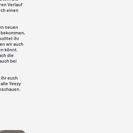
ren Verlauf
rch einen
den neuen
os bekommen,
olltet ihr
en wir auch
en könnt.
ach die
auch bei
 ihr euch
 alle
Yeezy
anschauen.