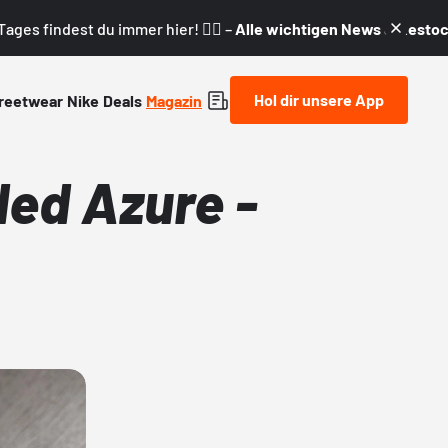
ages findest du immer hier! 👇🏼 –
Alle wichtigen News & Restock
Hol dir unsere App
reetwear
Nike
Deals
Magazin
ded Azure -