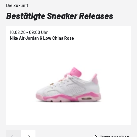
Die Zukunft
Bestätigte Sneaker Releases
10.08.26 - 09:00 Uhr
1
Nike Air Jordan 6 Low China Rose
N
Jetzt ansehen