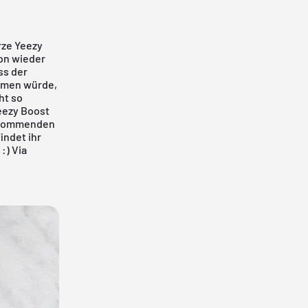
rze Yeezy
hon wieder
ss der
immen würde,
ht so
eezy Boost
m kommenden
indet ihr
 :)
Via