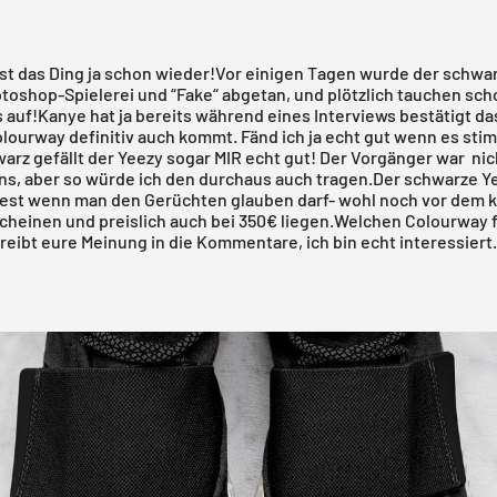
ist das Ding ja schon wieder!Vor einigen Tagen wurde der schwa
otoshop-Spielerei und “Fake“ abgetan, und plötzlich tauchen sc
 auf!Kanye hat ja bereits während eines Interviews bestätigt da
lourway definitiv auch kommt. Fänd ich ja echt gut wenn es st
arz gefällt der Yeezy sogar MIR echt gut! Der Vorgänger war nic
ins, aber so würde ich den durchaus auch tragen.Der schwarze Y
dest wenn man den Gerüchten glauben darf- wohl noch vor de
heinen und preislich auch bei 350€ liegen.Welchen Colourway f
eibt eure Meinung in die Kommentare, ich bin echt interessiert.