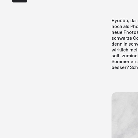
Eyöööö, da 
noch als Ph
neue Photos
schwarze Co
denn in schw
wirklich me
soll -zumin
Sommer ersc
besser? Schr