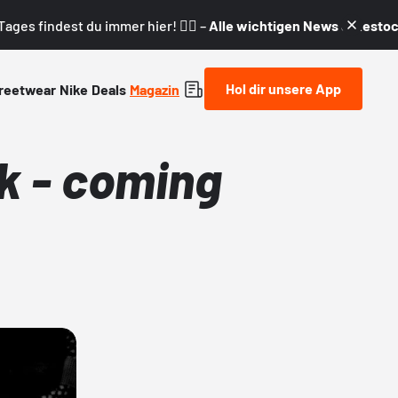
ages findest du immer hier! 👇🏼 –
Alle wichtigen News & Restock
Hol dir unsere App
reetwear
Nike
Deals
Magazin
k - coming