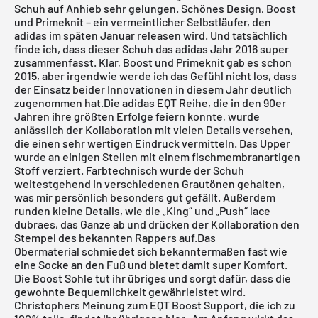
Schuh auf Anhieb sehr gelungen. Schönes Design, Boost
und Primeknit – ein vermeintlicher Selbstläufer, den
adidas im späten Januar releasen wird. Und tatsächlich
finde ich, dass dieser Schuh das
adidas
Jahr 2016 super
zusammenfasst. Klar, Boost und Primeknit gab es schon
2015, aber irgendwie werde ich das Gefühl nicht los, dass
der Einsatz beider Innovationen in diesem Jahr deutlich
zugenommen hat.Die
adidas
EQT Reihe, die in den 90er
Jahren ihre größten Erfolge feiern konnte, wurde
anlässlich der Kollaboration mit vielen Details versehen,
die einen sehr wertigen Eindruck vermitteln. Das Upper
wurde an einigen Stellen mit einem fischmembranartigen
Stoff verziert. Farbtechnisch wurde der Schuh
weitestgehend in verschiedenen Grautönen gehalten,
was mir persönlich besonders gut gefällt. Außerdem
runden kleine Details, wie die „King“ und „Push“ lace
dubraes, das Ganze ab und drücken der Kollaboration den
Stempel des bekannten Rappers auf.Das
Obermaterial schmiedet sich bekanntermaßen fast wie
eine Socke an den Fuß und bietet damit super Komfort.
Die Boost Sohle tut ihr übriges und sorgt dafür, dass die
gewohnte Bequemlichkeit gewährleistet wird.
Christophers Meinung zum EQT Boost Support, die ich zu