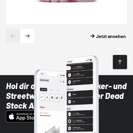
Jetzt ansehen
Hol dir die neuesten Sneaker- und
Streetwear-Brands mit der Dead
Stock App