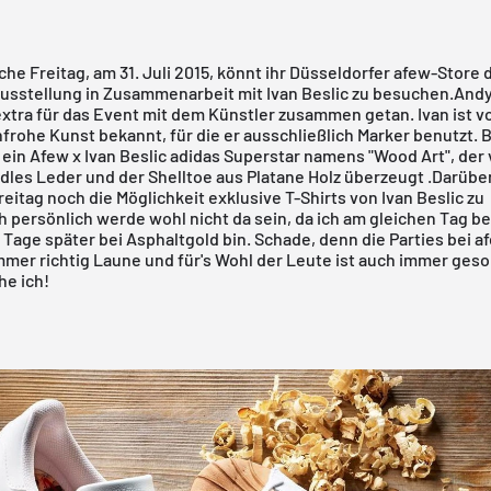
e Freitag, am 31. Juli 2015, könnt ihr Düsseldorfer
afew-Store
d
usstellung in Zusammenarbeit mit
Ivan Beslic
zu besuchen.Andy
xtra für das Event mit dem Künstler zusammen getan. Ivan ist vo
nfrohe Kunst bekannt, für die er ausschließlich Marker benutzt.
t ein
Afew x Ivan Beslic adidas Superstar namens "Wood Art"
, der
dles Leder und der Shelltoe aus Platane Holz überzeugt .Darübe
reitag noch die Möglichkeit
exklusive T-Shirts
von Ivan Beslic zu
h persönlich werde wohl nicht da sein, da ich am gleichen Tag be
r Tage später bei
Asphaltgold
bin. Schade, denn die Parties bei
a
mmer richtig Laune und für's Wohl der Leute ist auch immer gesor
e ich!