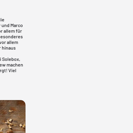
ie
 und Marco
r allem für
 Besonderes
 vor allem
r hinaus
i
Solebox,
few
machen
gt! Viel