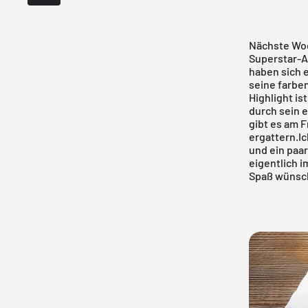
Nächste Woch
Superstar-A
haben sich e
seine farbe
Highlight is
durch sein e
gibt es am F
ergattern.Ic
und ein paa
eigentlich i
Spaß wünsch