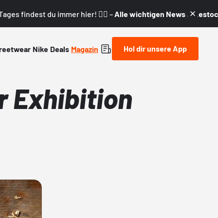
ages findest du immer hier! 👇🏼 –
Alle wichtigen News & Restock
Hol dir unsere App
reetwear
Nike
Deals
Magazin
r Exhibition