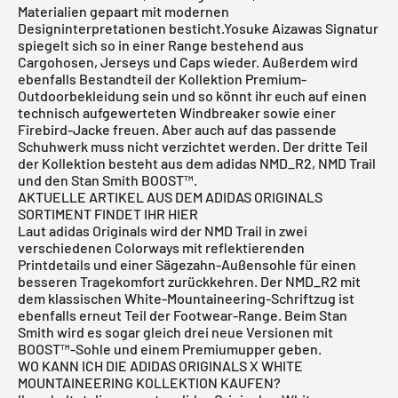
Materialien gepaart mit modernen
Designinterpretationen besticht.Yosuke Aizawas Signatur
spiegelt sich so in einer Range bestehend aus
Cargohosen, Jerseys und Caps wieder. Außerdem wird
ebenfalls Bestandteil der Kollektion Premium-
Outdoorbekleidung sein und so könnt ihr euch auf einen
technisch aufgewerteten Windbreaker sowie einer
Firebird-Jacke freuen. Aber auch auf das passende
Schuhwerk muss nicht verzichtet werden. Der dritte Teil
der Kollektion besteht aus dem
adidas
NMD_R2, NMD Trail
und den
Stan Smith
BOOST™.
AKTUELLE ARTIKEL AUS DEM ADIDAS ORIGINALS
SORTIMENT FINDET IHR HIER
Laut
adidas
Originals wird der NMD Trail in zwei
verschiedenen Colorways mit reflektierenden
Printdetails und einer Sägezahn-Außensohle für einen
besseren Tragekomfort zurückkehren. Der NMD_R2 mit
dem klassischen White-Mountaineering-Schriftzug ist
ebenfalls erneut Teil der Footwear-Range. Beim Stan
Smith wird es sogar gleich drei neue Versionen mit
BOOST™-Sohle und einem Premiumupper geben.
WO KANN ICH DIE ADIDAS ORIGINALS X WHITE
MOUNTAINEERING KOLLEKTION KAUFEN?