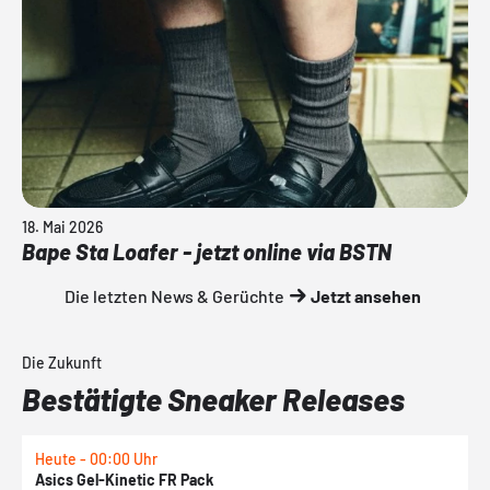
18. Mai 2026
Bape Sta Loafer - jetzt online via BSTN
Die letzten News & Gerüchte
Jetzt ansehen
Die Zukunft
Bestätigte Sneaker Releases
Heute - 00:00 Uhr
H
Asics Gel-Kinetic FR Pack
N