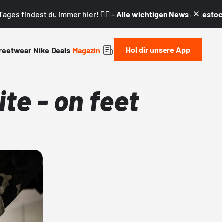
ages findest du immer hier! 👇🏼 –
Alle wichtigen News & Restock
Hol dir unsere App
reetwear
Nike
Deals
Magazin
te - on feet