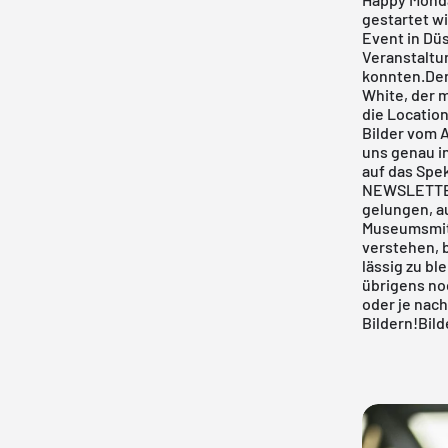
gestartet w
Event in Düs
Veranstaltun
konnten.Den
White,
der m
die Location
Bilder vom
A
uns genau in
auf das Spek
NEWSLETTE
gelungen, a
Museumsmita
verstehen, 
lässig zu bl
übrigens no
oder je nach
Bildern!Bil