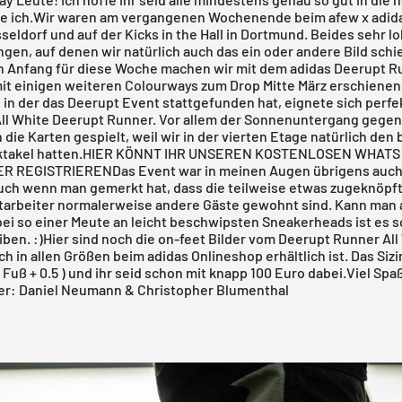
ie ich.Wir waren am vergangenen Wochenende beim
afew
x
adid
seldorf und auf der Kicks in the Hall in Dortmund. Beides sehr 
gen, auf denen wir natürlich auch das ein oder andere Bild sch
 Anfang für diese Woche machen wir mit dem
adidas Deerupt Ru
it einigen
weiteren Colourways
zum Drop Mitte März erschienen i
 in der das Deerupt Event stattgefunden hat, eignete sich perfek
ll White Deerupt Runner.
Vor allem der Sonnenuntergang gegen
 die Karten gespielt, weil wir in der vierten Etage natürlich den 
takel hatten.
HIER KÖNNT IHR UNSEREN KOSTENLOSEN WHATS
R REGISTRIEREN
Das Event war in meinen Augen übrigens auch
uch wenn man gemerkt hat, dass die teilweise etwas zugeknöpf
rbeiter normalerweise andere Gäste gewohnt sind. Kann man 
bei so einer Meute an leicht beschwipsten Sneakerheads ist es 
eiben. :)Hier sind noch die on-feet Bilder vom
Deerupt Runner All
ch in allen Größen beim
adidas Onlineshop
erhältlich ist. Das Sizi
 Fuß + 0.5 ) und ihr seid schon mit knapp 100 Euro dabei.Viel Spa
der: Daniel Neumann & Christopher Blumenthal