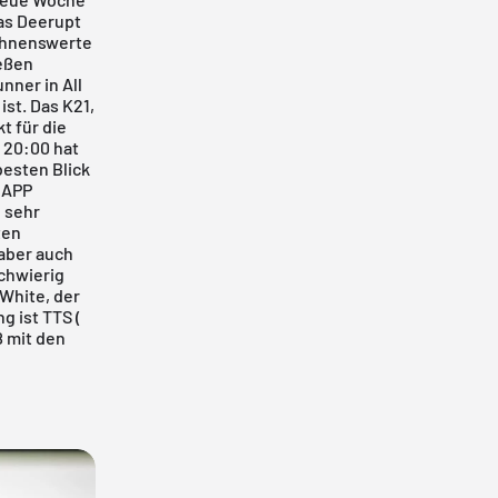
as Deerupt
lohnenswerte
ießen
nner in All
st. Das K21,
t für die
 20:00 hat
besten Blick
 APP
 sehr
ten
aber auch
schwierig
 White
, der
ng ist TTS (
ß mit den