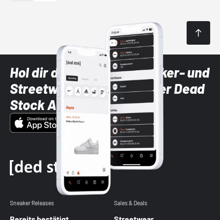
Hol dir die neuesten Sneaker- und
Streetwear-Brands mit der Dead
Stock App
Sneaker Releases
Sales & Deals
Bereits bestätigt
Streetwear