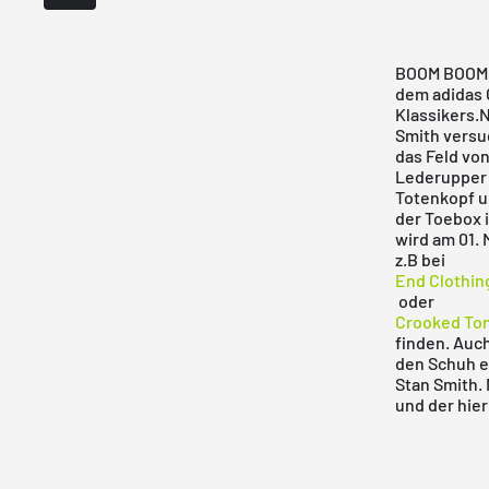
BOOM BOOM -
dem adidas 
Klassikers.
Smith versu
das Feld von
Lederupper 
Totenkopf u
der Toebox 
wird am 01. 
z.B bei
End Clothin
oder
Crooked To
finden. Auch
den Schuh e
Stan Smith. 
und der hier