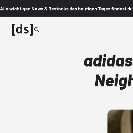
Alle wichtigen News & Restocks des heutigen Tages findest du i
adidas
Neig