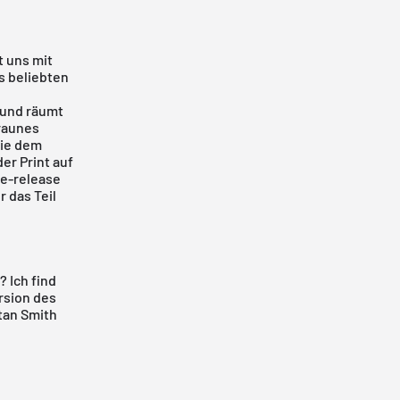
 uns mit
s beliebten
 und räumt
braunes
wie dem
r Print auf
re-release
 das Teil
? Ich find
rsion des
Stan Smith