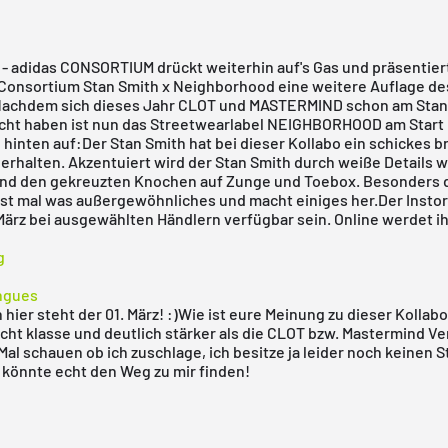
 adidas CONSORTIUM drückt weiterhin auf's Gas und präsentiert
Consortium Stan Smith x Neighborhood eine weitere Auflage de
Nachdem sich dieses Jahr CLOT und MASTERMIND schon am Stan
cht haben ist nun das Streetwearlabel NEIGHBORHOOD am Start
 hinten auf:Der Stan Smith hat bei dieser Kollabo ein schickes 
erhalten. Akzentuiert wird der Stan Smith durch weiße Details 
nd den gekreuzten Knochen auf Zunge und Toebox. Besonders de
ist mal was außergewöhnliches und macht einiges her.Der Insto
März bei ausgewählten Händlern verfügbar sein. Online werdet ihr
g
ngues
 hier steht der 01. März! :)Wie ist eure Meinung zu dieser Kollabo
cht klasse und deutlich stärker als die CLOT bzw. Mastermind Ve
Mal schauen ob ich zuschlage, ich besitze ja leider noch keinen 
 könnte echt den Weg zu mir finden!