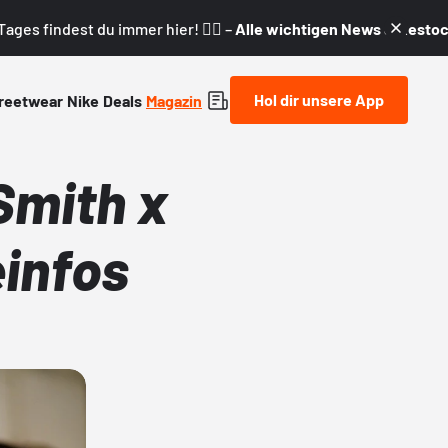
ages findest du immer hier! 👇🏼 –
Alle wichtigen News & Restock
Hol dir unsere App
reetwear
Nike
Deals
Magazin
Smith x
infos