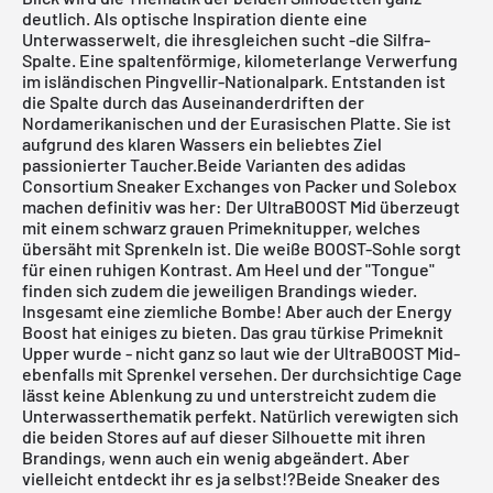
deutlich. Als optische Inspiration diente eine
Unterwasserwelt, die ihresgleichen sucht -die Silfra-
Spalte. Eine spaltenförmige, kilometerlange Verwerfung
im isländischen Pingvellir-Nationalpark. Entstanden ist
die Spalte durch das Auseinanderdriften der
Nordamerikanischen und der Eurasischen Platte. Sie ist
aufgrund des klaren Wassers ein beliebtes Ziel
passionierter Taucher.Beide Varianten des adidas
Consortium Sneaker Exchanges von Packer und
Solebox
machen definitiv was her: Der UltraBOOST Mid überzeugt
mit einem schwarz grauen Primeknitupper, welches
übersäht mit Sprenkeln ist. Die weiße BOOST-Sohle sorgt
für einen ruhigen Kontrast. Am Heel und der "Tongue"
finden sich zudem die jeweiligen Brandings wieder.
Insgesamt eine ziemliche Bombe! Aber auch der Energy
Boost hat einiges zu bieten. Das grau türkise Primeknit
Upper wurde - nicht ganz so laut wie der UltraBOOST Mid-
ebenfalls mit Sprenkel versehen. Der durchsichtige Cage
lässt keine Ablenkung zu und unterstreicht zudem die
Unterwasserthematik perfekt. Natürlich verewigten sich
die beiden Stores auf auf dieser Silhouette mit ihren
Brandings, wenn auch ein wenig abgeändert. Aber
vielleicht entdeckt ihr es ja selbst!?Beide Sneaker des