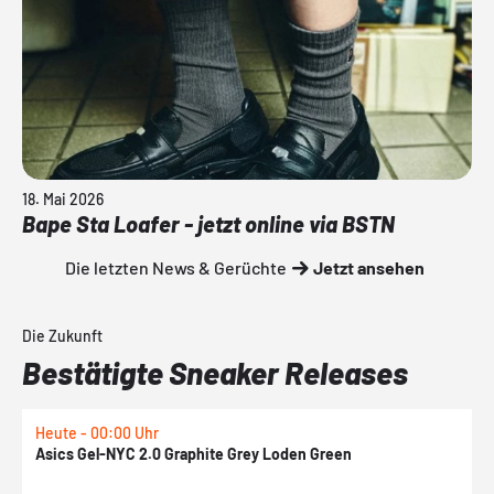
18. Mai 2026
Bape Sta Loafer - jetzt online via BSTN
Die letzten News & Gerüchte
Jetzt ansehen
Die Zukunft
Bestätigte Sneaker Releases
Heute - 00:00 Uhr
H
Asics Gel-NYC 2.0 Graphite Grey Loden Green
A