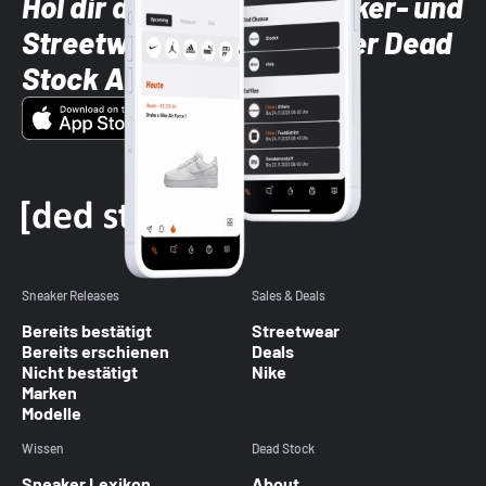
Hol dir die neuesten Sneaker- und
Streetwear-Brands mit der Dead
Stock App
Sneaker Releases
Sales & Deals
Bereits bestätigt
Streetwear
Bereits erschienen
Deals
Nicht bestätigt
Nike
Marken
Modelle
Wissen
Dead Stock
Sneaker Lexikon
About