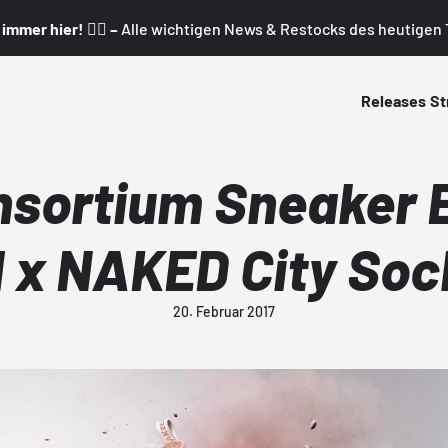
mmer hier! 👇🏼 –
Alle wichtigen News & Restocks des heutigen T
Releases
St
nsortium Sneaker 
 x NAKED City Soc
20. Februar 2017