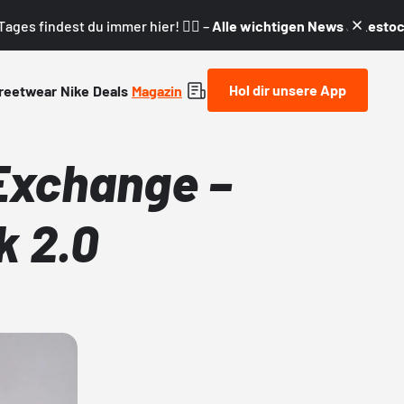
ages findest du immer hier! 👇🏼 –
Alle wichtigen News & Restock
Hol dir unsere App
reetwear
Nike
Deals
Magazin
Exchange –
k 2.0