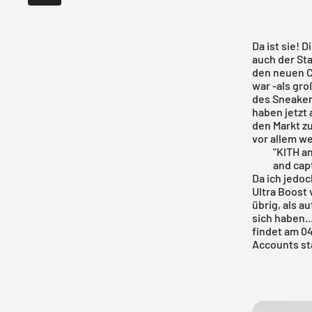
Da ist sie! 
auch der Sta
den neuen C
war -als gr
des Sneaker
haben jetzt 
den Markt zu
vor allem we
"KITH a
and cap
Da ich jedo
Ultra Boost 
übrig, als au
sich haben..
findet am 04
Accounts st