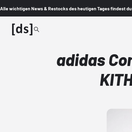
Alle wichtigen News & Restocks des heutigen Tages findest du i
adidas Co
KITH