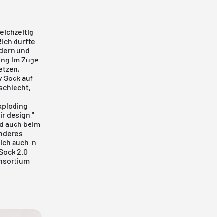
eichzeitig
!Ich durfte
ern und
Ding.Im Zuge
etzen,
y Sock auf
 schlecht,
exploding
ir design."
nd auch beim
anderes
ich auch in
 Sock 2.0
onsortium