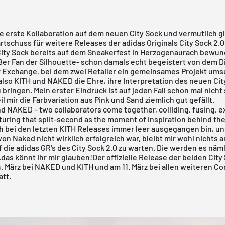
Die erste Kollaboration auf dem neuen
City Sock
und vermutlich gl
rtschuss für weitere Releases der adidas Originals City Sock 2.0
ity Sock bereits auf dem
Sneakerfest in Herzogenaurach
bewund
oßer Fan der Silhouette- schon damals echt begeistert von dem 
 Exchange, bei dem zwei Retailer ein gemeinsames Projekt ums
also KITH und NAKED die Ehre, ihre Interpretation des neuen Cit
 bringen. Mein erster Eindruck ist auf jeden Fall schon mal nicht
il mir die Farbvariation aus Pink und Sand ziemlich gut gefällt.
nd NAKED – two collaborators come together, colliding, fusing, 
turing that split-second as the moment of inspiration behind the
ch bei den letzten KITH Releases immer leer ausgegangen bin, u
von Naked nicht wirklich erfolgreich war, bleibt mir wohl nichts 
f die
adidas
GR's des City Sock 2.0 zu warten. Die werden es näml
.das könnt ihr mir glauben!Der offizielle Release der beiden City
. März bei
NAKED
und
KITH
und am 11. März bei allen weiteren C
att.