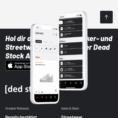
Hol dir die neuesten Sneaker- und
Streetwear-Brands mit der Dead
Stock App
Sneaker Releases
Sales & Deals
Bereits bestätigt
Streetwear