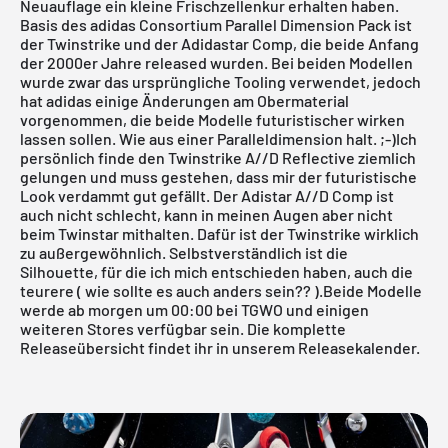
Neuauflage ein kleine Frischzellenkur erhalten haben.
Basis des adidas Consortium Parallel Dimension Pack ist
der Twinstrike und der Adidastar Comp, die beide Anfang
der 2000er Jahre released wurden. Bei beiden Modellen
wurde zwar das ursprüngliche Tooling verwendet, jedoch
hat
adidas
einige Änderungen am Obermaterial
vorgenommen, die beide Modelle futuristischer wirken
lassen sollen. Wie aus einer Paralleldimension halt. ;-)Ich
persönlich finde den
Twinstrike A//D Reflectiv
e
ziemlich
gelungen und muss gestehen, dass mir der futuristische
Look verdammt gut gefällt. Der
Adistar A//D Comp
ist
auch nicht schlecht, kann in meinen Augen aber nicht
beim
Twinstar
mithalten. Dafür ist der Twinstrike wirklich
zu außergewöhnlich. Selbstverständlich ist die
Silhouette, für die ich mich entschieden haben, auch die
teurere ( wie sollte es auch anders sein?? ).Beide Modelle
werde ab morgen um 00:00 bei
TGWO
und einigen
weiteren Stores verfügbar sein. Die komplette
Releaseübersicht findet ihr in unserem Releasekalender.