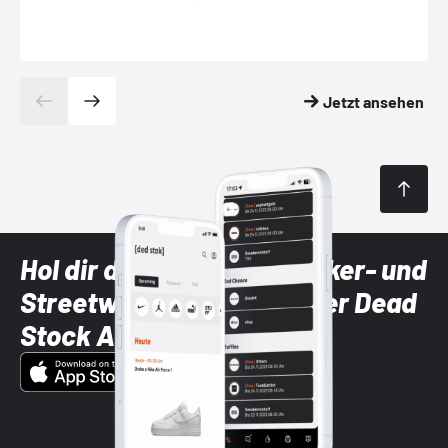
Jetzt ansehen
Hol dir die neuesten Sneaker- und
Streetwear-Brands mit der Dead
Stock App