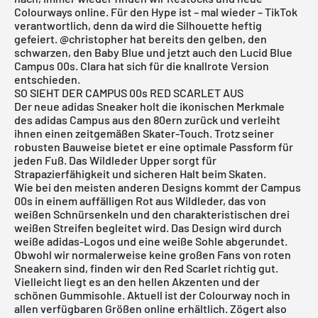
Colourways online. Für den Hype ist – mal wieder – TikTok
verantwortlich, denn da wird die Silhouette heftig
gefeiert.
@christopher
hat bereits den gelben, den
schwarzen, den Baby Blue und jetzt auch den Lucid Blue
Campus 00s. Clara hat sich für die knallrote Version
entschieden.
SO SIEHT DER CAMPUS 00s RED SCARLET AUS
Der neue
adidas
Sneaker holt die ikonischen Merkmale
des
adidas Campus
aus den 80ern zurück und verleiht
ihnen einen zeitgemäßen Skater-Touch. Trotz seiner
robusten Bauweise bietet er eine optimale Passform für
jeden Fuß. Das Wildleder Upper sorgt für
Strapazierfähigkeit und sicheren Halt beim Skaten.
Wie bei den meisten anderen Designs kommt der Campus
00s in einem auffälligen Rot aus Wildleder, das von
weißen Schnürsenkeln und den charakteristischen drei
weißen Streifen begleitet wird. Das Design wird durch
weiße adidas-Logos und eine weiße Sohle abgerundet.
Obwohl wir normalerweise keine großen Fans von roten
Sneakern sind, finden wir den Red Scarlet richtig gut.
Vielleicht liegt es an den hellen Akzenten und der
schönen Gummisohle. Aktuell ist der Colourway noch in
allen verfügbaren Größen online erhältlich. Zögert also