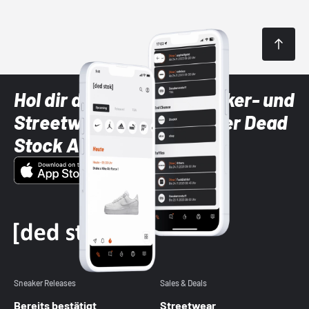
Hol dir die neuesten Sneaker- und
Streetwear-Brands mit der Dead
Stock App
Sneaker Releases
Sales & Deals
Bereits bestätigt
Streetwear