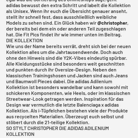
adidas
bewusst den extra Schritt und labelt die Kollektion
als Unisex. Wenn ihr euch die Übersicht genauer anseht,
stellt ihr schnell fest, dass ausschließlich weibliche
Models zu sehen sind. Ein Glück haben wir
@christopher
,
der bereits bei dem ein oder anderen Teil zugeschlagen
hat. Die Fit Pics findet ihr wie immer unten im Beitrag.
DIE KOLLEKTION
Wie uns der Name bereits verrät, dreht sich bei der neuen
Kollektion alles um die Jahrtausendwende. Doch auch
ohne den Hinweis sind die Y2K-Vibes eindeutig spürbar.
Alle Kleidungsstücke sind besonders weit geschnitten
und punkten durch ihr Oversize-Design. Neben den
klassischen Trainingshosen und Jacken sind auch Jeans
und Baumwoll Pieces dabei. Die adidas Adilenium
Kollektion ist besonders wandelbar und kann sowohl mit
schickeren Komponenten, wie Heels, oder im klassischen
Streetwear-Look getragen werden. Inspiration für das
Design war vermutlich die letzte Balenciaga x adidas
Kollektion. Als i-Tüpfelchen bestehen viele der Produkte
aus recycelten Materialien. Überzeugt euch selbst und
stöbert durch die 21-teilige Kollektion.
SO STYLT CHRISTOPHER DIE ADIDAS ADILENIUM
KOLLEKTION