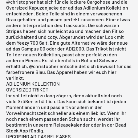
@christopher
hat sich für die lockere Cargohose und die
Oversized Kapuzenjacke der adidas Adilenium Kollektion
entschieden. Beide Teile sind in einem verwaschenen
Grau gehalten und passen perfekt zusammen. Eine etwas
andere Interpretation des Tracksuits. Die schwarzen
Stripes heben sich nur leicht ab und machen den Fit so
zurückhaltend und cozy. Abgerundet wird der Look mit
dem
Yeezy 700
Salt. Eine gute Alternative wäre der neue
adidas Campus
00 oder der ADI2000. Das Trikot ist nicht
Teil der neuen Kollektion, passt aber perfekt zu den
anderen Pieces. Es ist ebenfalls in Rot und Schwarz
erhältlich,
@christopher
entscheidet sich bewusst für das
farbefrohere Blau. Das Apparel haben wir euch hier
verlinkt:
ADILENIUM KOLLEKTION
OVERSIZED TRIKOT
Ihr solltet nicht zu lang zögern, denn aktuell sind noch
viele Größen erhältlich. Das kann sich bekanntlich jeden
Moment ändern und passiert vor allem in der
Vorweihnachtszeit schneller als einem lieb ist. Wenn ihr
noch nach einem passenden Schuh sucht, werdet ihr
bestimmt in
unserem Releasekalender
oder in der
Dead
Stock App
fündig.
UPCOMING ADIDAS RELEASES