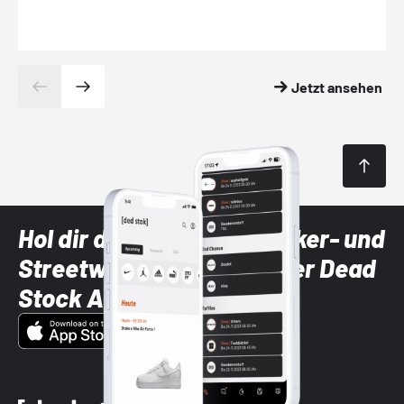
Jetzt ansehen
Hol dir die neuesten Sneaker- und
Streetwear-Brands mit der Dead
Stock App