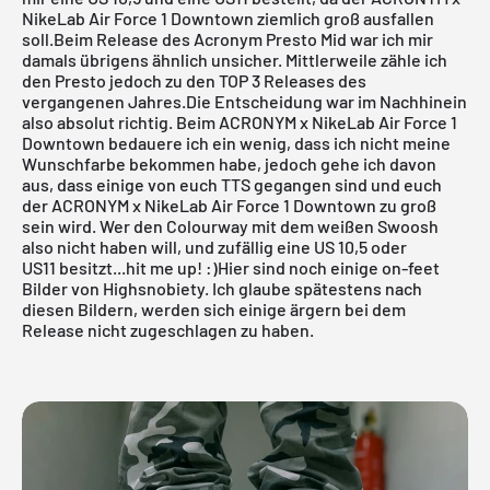
NikeLab Air Force 1 Downtown ziemlich groß ausfallen
soll.Beim Release des
Acronym Presto Mid
war ich mir
damals übrigens ähnlich unsicher. Mittlerweile zähle ich
den Presto jedoch zu den TOP 3 Releases des
vergangenen Jahres.Die Entscheidung war im Nachhinein
also absolut richtig. Beim ACRONYM x
NikeLab
Air Force 1
Downtown bedauere ich ein wenig, dass ich nicht meine
Wunschfarbe bekommen habe, jedoch gehe ich davon
aus, dass einige von euch TTS gegangen sind und euch
der ACRONYM x NikeLab Air Force 1 Downtown zu groß
sein wird. Wer den Colourway mit dem weißen Swoosh
also nicht haben will, und zufällig eine US 10,5 oder
US11 besitzt...hit me up! :)Hier sind noch einige on-feet
Bilder von
Highsnobiety
. Ich glaube spätestens nach
diesen Bildern, werden sich einige ärgern bei dem
Release nicht zugeschlagen zu haben.