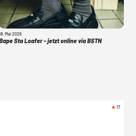
18. Mai 2026
Bape Sta Loafer - jetzt online via BSTN
17
Heut
Arte