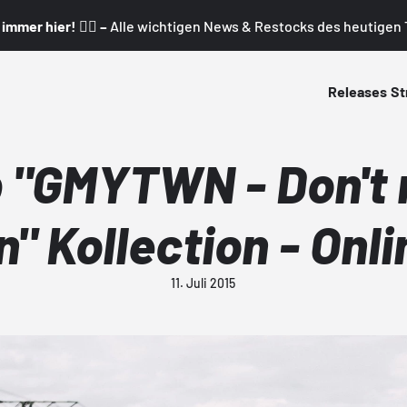
mmer hier! 👇🏼 –
Alle wichtigen News & Restocks des heutigen T
Releases
St
 "GMYTWN - Don't
" Kollection - Onl
11. Juli 2015