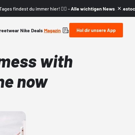
ages findest du immer hier! 👇🏼 –
Alle wichtigen News & Restock
Hol dir unsere App
reetwear
Nike
Deals
Magazin
 mess with
ine now