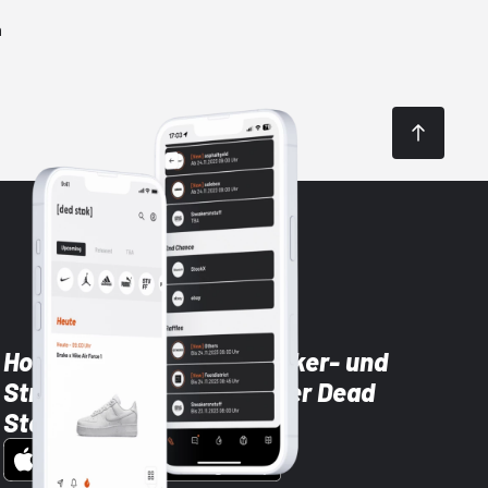
n
Hol dir die neuesten Sneaker- und
Streetwear-Brands mit der Dead
Stock App