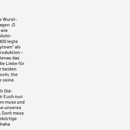
e Wurst-
magen :D
 wie
Nicht-
900 legte
ytown“ als
roduktion -
 Genau das
die Liebe für
r beiden
ovin, the
e seine
h Old-
ir Euch nun
sen muss und
se unseres
 Don't mess
gebürtige
 haha