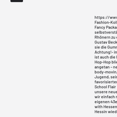
https://www
Fashion-Kol
Fancy Packa
selbstverst
Rhönern zu 
Gustav Beck
sie die Gum
Achtung!- in
ist auch die
Hop-Hop bli
angetan – ne
body-movin,
Jugend, sei
favorisiert
School Flair
unsere neue
wir einfach
eigenen 43
with Hessen!
Hessin wied