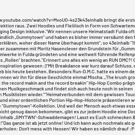
.youtube.com/watch?v=MvoUO-4s23k43einhalb bringt die erst
lektion raus. Zwei Hoodies und Fleiiiisch in Form von Schwarte
ging Design inklusive."Wir nennen unsere Heimatstadt Fulda oft
ändlich „Gummytown“ und haben es bisher immer versäumt den 
erklären, woher dieser Name überhaupt kommt", so 43einhalb "1
er zusammen mit Moritz Hasenclever den Grundstein für „Gumm
miwerke in Fulda gründeten und eine weltweit führende Reifenp
s „Rollen“ brachten."Erinnert uns alles ein wenig an RUN DMC?!
 Inspiration gewesen ;)"Mit Breakdance war kurz darauf Schluss, 
eb bis heute bestehen. Besonders Run-D.M.C. hatte es einem de
nnen wir ihn für diese Geschichte einmal Mischa. „The krush gro
 the record makin and the record breakin“ Hip-Hop Combo prägt
nen Musikgeschmack und findet sich auch heute noch in seinen
en Musiklisten wieder.""Heimatverbunden mit dem gewissen Touc
 und einer ordentlichen Portion Hip-Hop-Historie präsentieren w
 “Gummytown“-Kollektion. Und weil der Mensch auch etwas es
 nicht genug davon bekommen, gibt es zur jedem Hoodie eine Do
einhalb „GMYTWN"-Schwaddemagen! Lasst es Euch schmecken &
"Das ganze ist ab jetzt online! Und ich kann auch nochmals als 
erholen: Don't mess with Hessen! Wir haben es nämlich drauf :P