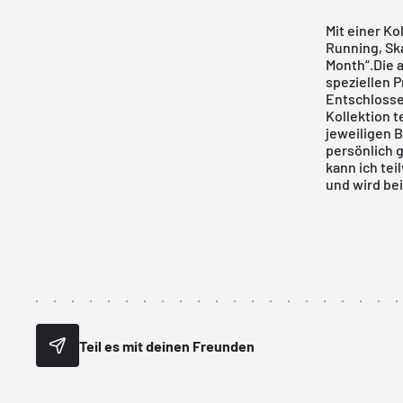
Mit einer Ko
Running, Sk
Month“.Die 
speziellen P
Entschlossen
Kollektion t
jeweiligen B
persönlich g
kann ich tei
und wird be
Teil es mit deinen Freunden