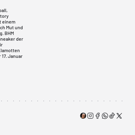
all,
story
t einem
urch Mut und
lg. BHM
Sneaker der
ir
 Klamotten
 17. Januar