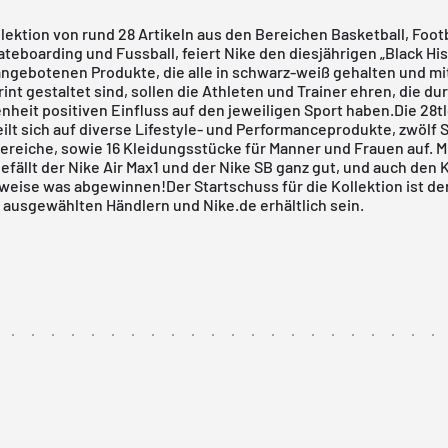
llektion von rund 28 Artikeln aus den Bereichen Basketball, Footb
ateboarding und Fussball, feiert
Nike
den diesjährigen „Black Hi
angebotenen Produkte, die alle in schwarz-weiß gehalten und mi
rint gestaltet sind, sollen die Athleten und Trainer ehren, die d
heit positiven Einfluss auf den jeweiligen Sport haben.Die 28t
eilt sich auf diverse Lifestyle- und Performanceprodukte, zwölf 
ereiche, sowie 16 Kleidungsstücke für Manner und Frauen auf. M
efällt der Nike Air Max1 und der Nike SB ganz gut, und auch den
lweise was abgewinnen!Der Startschuss für die Kollektion ist der
i ausgewählten Händlern und
Nike.de
erhältlich sein.