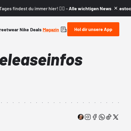
ages findest du immer hier! 👇🏼 –
Alle wichtigen News & Restock
Hol dir unsere App
reetwear
Nike
Deals
Magazin
Releaseinfos