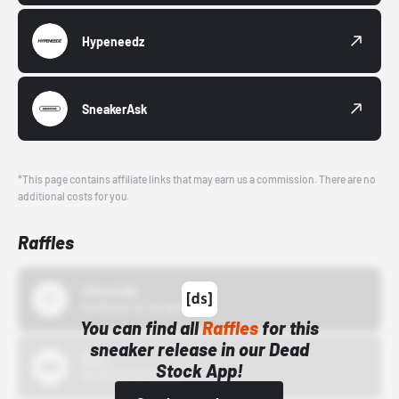
Hypeneedz
SneakerAsk
*This page contains affiliate links that may earn us a commission. There are no
additional costs for you.
Raffles
43einhalb
10/15/24 12:00 AM
You can find all
Raffles
for this
sneaker release in our Dead
Bstn
Stock App!
10/01/22 12:00 AM