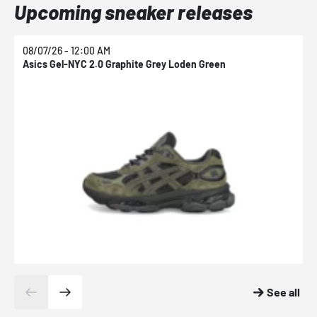
Upcoming sneaker releases
08/07/26 - 12:00 AM
0
Asics Gel-NYC 2.0 Graphite Grey Loden Green
A
See all