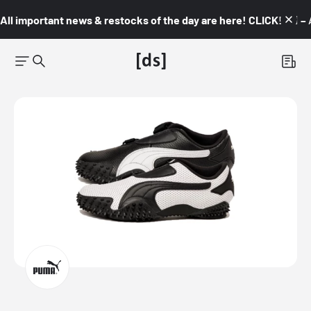
All important news & restocks of the day are here! CLICK! 👇🏼 –