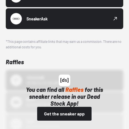
SneakerAsk
*This page contains affiliate links that may earn us a commission. There are no
additional costs for you.
Raffles
43einhalb
10/15/24 12:00 AM
You can find all
Raffles
for this
sneaker release in our Dead
Bstn
Stock App!
10/01/22 12:00 AM
Get the sneaker app
Nike
10/01/22 12:00 AM