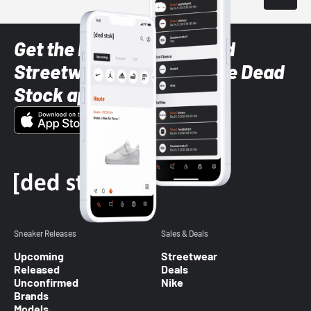
Get the latest Sneaker and
Streetwear styles with the Dead
Stock app
Sneaker Releases
Sales & Deals
Upcoming
Streetwear
Released
Deals
Unconfirmed
Nike
Brands
Models