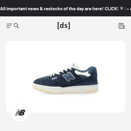
All important news & restocks of the day are here! CLICK! 👇🏼 –