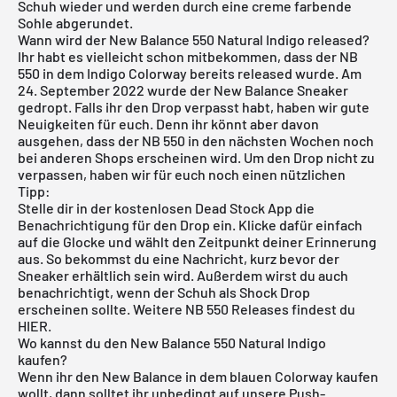
Schuh wieder und werden durch eine creme farbende
Sohle abgerundet.
Wann wird der New Balance 550 Natural Indigo released?
Ihr habt es vielleicht schon mitbekommen, dass der NB
550 in dem Indigo Colorway bereits released wurde. Am
24. September 2022 wurde der New Balance Sneaker
gedropt. Falls ihr den Drop verpasst habt, haben wir gute
Neuigkeiten für euch. Denn ihr könnt aber davon
ausgehen, dass der NB 550 in den nächsten Wochen noch
bei anderen Shops erscheinen wird. Um den Drop nicht zu
verpassen, haben wir für euch noch einen nützlichen
Tipp:
Stelle dir in der
kostenlosen Dead Stock App
die
Benachrichtigung für den Drop ein. Klicke dafür einfach
auf die Glocke und wählt den Zeitpunkt deiner Erinnerung
aus. So bekommst du eine Nachricht, kurz bevor der
Sneaker erhältlich sein wird. Außerdem wirst du auch
benachrichtigt, wenn der Schuh als Shock Drop
erscheinen sollte. Weitere NB 550 Releases findest du
HIER
.
Wo kannst du den New Balance 550 Natural Indigo
kaufen?
Wenn ihr den New Balance in dem blauen Colorway kaufen
wollt, dann solltet ihr unbedingt auf unsere Push-