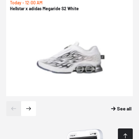
Today - 12:00 AM
T
Hellstar x adidas Megaride S2 White
N
See all